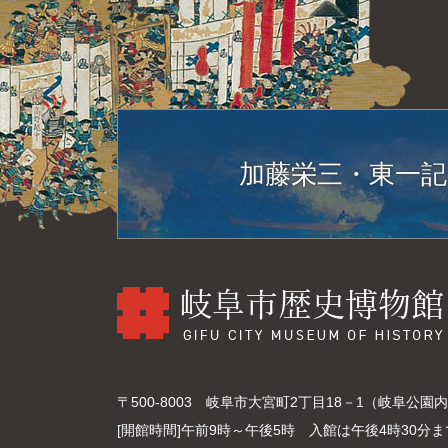
加藤栄三・東一記
〒500-8003
岐阜市大宮町2丁目18－1（岐阜公園
[開館時間]
午前9時～午後5時 入館は午後4時30分