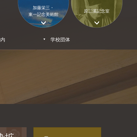
加藤栄三・
原三溪記念室
東一記念美術館
案内
学校団体