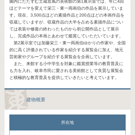
園内にたたずむ土蔵造風の美術館の第1展示室では、年に4回
ほどテーマを変えて栄三・東一両画伯の作品を展示していま
す。現在、3,500点ほどの素描作品と200点ほどの本画作品を
収蔵していますが、収蔵作品の大半を占める素描作品につい
ては表装や修復の終わったものから初公開作品として展示
し、完成作品の本画とあわせて鑑賞していただいています。
第2展示室では加藤栄三・東一両画伯ゆかりの作家や、全国
的に高く評価されている作家を紹介する展覧会に加え、地元
芸術家やグループを紹介する展覧会を企画しています。
また、来館する小中学生を対象に鑑賞授業等の教育普及に
も力を入れ、岐阜市民に愛される美術館として良質な展覧会
と積極的な教育普及を提供していきたいと考えています。
建物概要
所在地